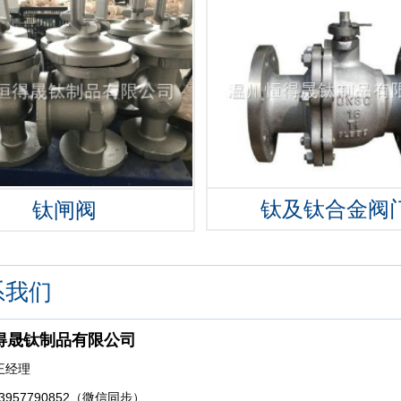
钛及钛合金阀
钛闸阀
系我们
得晟钛制品有限公司
王经理
3957790852（微信同步）