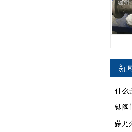
新
什么
钛阀
蒙乃