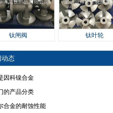
钛闸阀
钛叶轮
闻动态
是因科镍合金
门的产品分类
尔合金的耐蚀性能